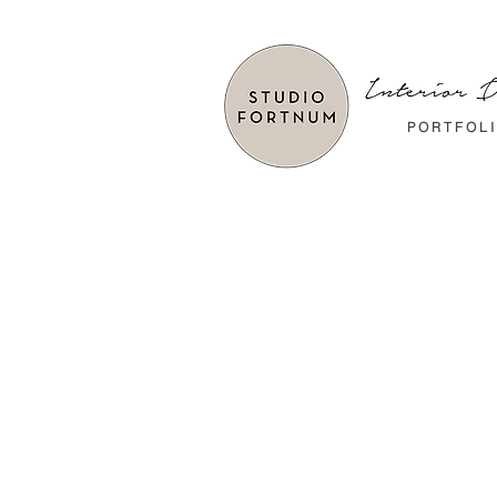
P O R T F O L I