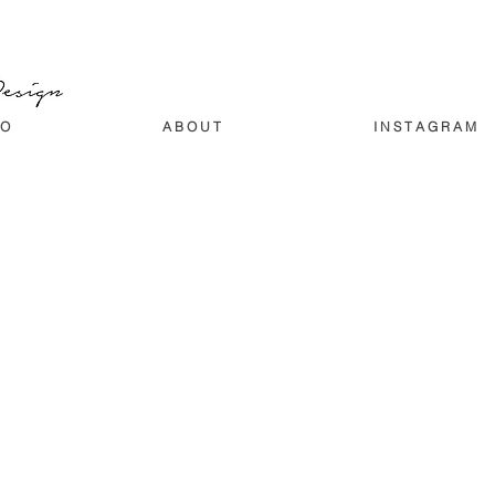
 O
A B O U T
I N S T A G R A M